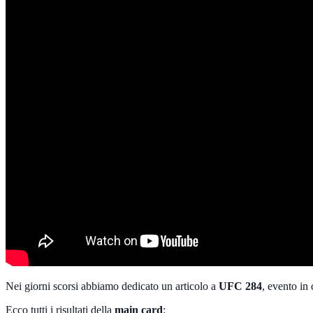
Nei giorni scorsi abbiamo dedicato un articolo a
UFC 284
, evento in
Ecco tutti i risultati della
main card
: