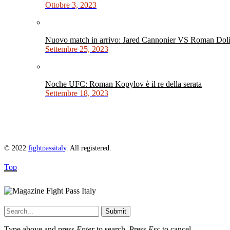
Ottobre 3, 2023
Nuovo match in arrivo: Jared Cannonier VS Roman Dol
Settembre 25, 2023
Noche UFC: Roman Kopylov è il re della serata
Settembre 18, 2023
© 2022
fightpassitaly
. All registered.
Top
Submit
Type above and press
Enter
to search. Press
Esc
to cancel.