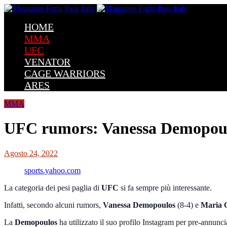
HOME
MMA
UFC
VENATOR
CAGE WARRIORS
ARES
MMA
UFC rumors: Vanessa Demopoulos
Agosto 24, 2022
sports.yahoo.com
La categoria dei pesi paglia di
UFC
si fa sempre più interessante.
Infatti, secondo alcuni rumors,
Vanessa Demopoulos
(8-4) e
Maria O
La
Demopoulos
ha utilizzato il suo profilo Instagram per pre-annunc