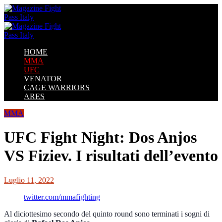
HOME
MMA
UFC
VENATOR
CAGE WARRIORS
ARES
MMA
UFC Fight Night: Dos Anjos
VS Fiziev. I risultati dell’evento
Luglio 11, 2022
twitter.com/mmafighting
Al diciottesimo secondo del quinto round sono terminati i sogni di