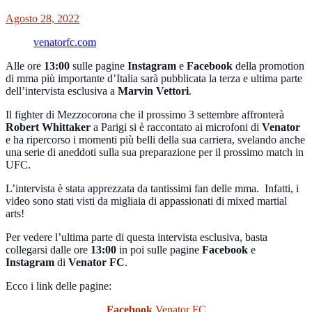
Agosto 28, 2022
venatorfc.com
Alle ore
13:00
sulle pagine
Instagram
e
Facebook
della promotion
di mma più importante d’Italia sarà pubblicata la terza e ultima parte
dell’intervista esclusiva a
Marvin Vettori
.
Il fighter di Mezzocorona che il prossimo 3 settembre affronterà
Robert Whittaker
a Parigi si è raccontato ai microfoni di
Venator
e ha ripercorso i momenti più belli della sua carriera, svelando anche
una serie di aneddoti sulla sua preparazione per il prossimo match in
UFC.
L’intervista è stata apprezzata da tantissimi fan delle mma. Infatti, i
video sono stati visti da migliaia di appassionati di mixed martial
arts!
Per vedere l’ultima parte di questa intervista esclusiva, basta
collegarsi dalle ore
13:00
in poi sulle pagine
Facebook
e
Instagram
di
Venator FC
.
Ecco i link delle pagine:
Facebook
Venator FC