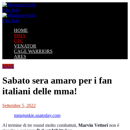
HOME
MMA
UFC
VENATOR
CAGE WARRIORS
ARES
MMA
Sabato sera amaro per i fan
italiani delle mma!
Settembre 5, 2022
mmajunkie.usatoday.com
Al termine di tre round molto combattuti,
Marvin Vettori
non è