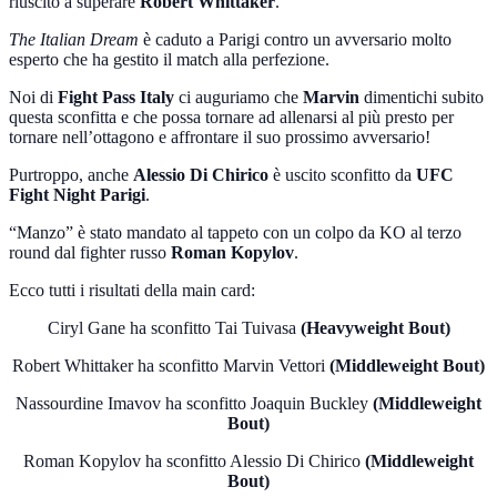
riuscito a superare
Robert Whittaker
.
The Italian Dream
è caduto a Parigi contro un avversario molto
esperto che ha gestito il match alla perfezione.
Noi di
Fight Pass Italy
ci auguriamo che
Marvin
dimentichi subito
questa sconfitta e che possa tornare ad allenarsi al più presto per
tornare nell’ottagono e affrontare il suo prossimo avversario!
Purtroppo, anche
Alessio Di Chirico
è uscito sconfitto da
UFC
Fight Night Parigi
.
“Manzo” è stato mandato al tappeto con un colpo da KO al terzo
round dal fighter russo
Roman Kopylov
.
Ecco tutti i risultati della main card:
Ciryl Gane ha sconfitto Tai Tuivasa
(Heavyweight Bout)
Robert Whittaker ha sconfitto Marvin Vettori
(Middleweight Bout)
Nassourdine Imavov ha sconfitto Joaquin Buckley
(Middleweight
Bout)
Roman Kopylov ha sconfitto Alessio Di Chirico
(Middleweight
Bout)