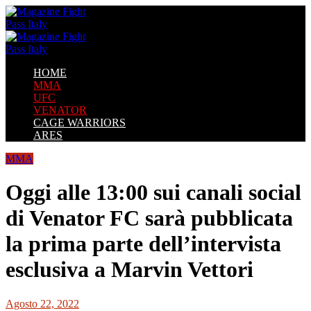
HOME
MMA
UFC
VENATOR
CAGE WARRIORS
ARES
MMA
Oggi alle 13:00 sui canali social
di Venator FC sarà pubblicata
la prima parte dell’intervista
esclusiva a Marvin Vettori
Agosto 22, 2022