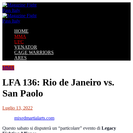
HOME
MMA
UFC
VENATOR
CAGE WARRIORS
ARES
MMA
LFA 136: Rio de Janeiro vs.
San Paolo
Luglio 13, 2022
mixedmartialarts.com
Questo sabato si disputerà un “particolare” evento di
Legacy