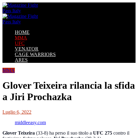
HOME
MMA
UFC
VENATOR
CAGE WARRIORS
ARES
MMA
Glover Teixeira rilancia la sfida
a Jiri Prochazka
Luglio 6, 2022
middleeasy.com
Glover Teixeira
(33-8) ha perso il suo titolo a
UFC 275
contro il