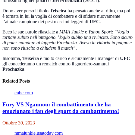
fortissimo fighter polacco
Jiri Prochazka
(29-3-1).
Dopo aver perso il titolo
Teixeira
ha pensato anche al ritiro, ma poi
è tornata in lui la voglia di combattere e di sfidare nuovamente
l’attuale campione dei pesi massimi leggeri di
UFC
.
Ecco le sue parole rilasciate a
MMA Junkie
e
Yahoo Sport
:
“
Voglio
tornare subito nell’ottagono. Voglio subito una rivincita. Sono sicuro
di poter mandare al tappeto Prochazka. Avevo la vittoria in pugno e
non sono riuscito a chiudere il match”
.
Insomma,
Teixeira
è molto carico e sicuramente i manager di
UFC
gli concederanno un rematch contro il guerriero-samurai
Prochazka
.
Related Posts
cnbc.com
Fury VS Ngannou: il combattimento che ha
emozionato i fan degli sport da combattimento!
Ottobre 30, 2023
mmajunkie.usatoday.com