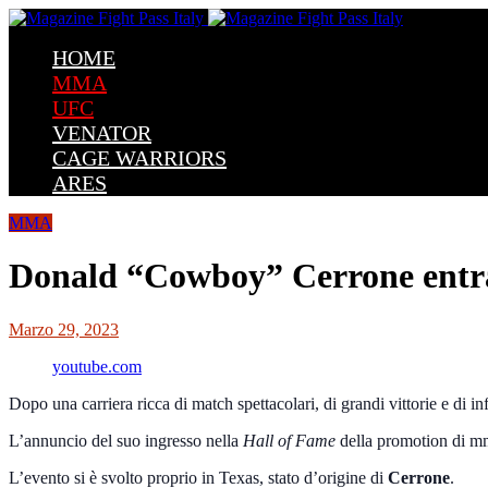
HOME
MMA
UFC
VENATOR
CAGE WARRIORS
ARES
MMA
Donald “Cowboy” Cerrone entra
Marzo 29, 2023
youtube.com
Dopo una carriera ricca di match spettacolari, di grandi vittorie e di i
L’annuncio del suo ingresso nella
Hall of Fame
della promotion di mm
L’evento si è svolto proprio in Texas, stato d’origine di
Cerrone
.