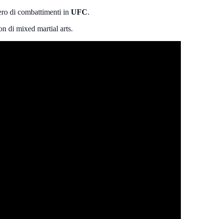
mero di combattimenti in
UFC
.
n di mixed martial arts.