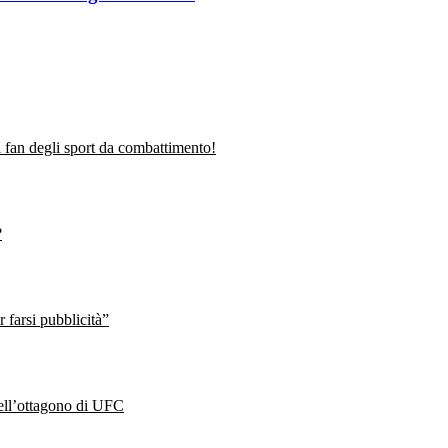
fan degli sport da combattimento!
?
farsi pubblicità”
nell’ottagono di UFC