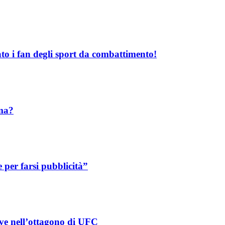
o i fan degli sport da combattimento!
mma?
per farsi pubblicità”
eve nell’ottagono di UFC