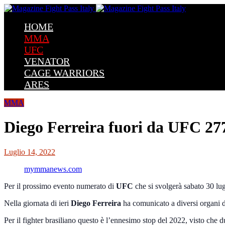
HOME
MMA
UFC
VENATOR
CAGE WARRIORS
ARES
MMA
Diego Ferreira fuori da UFC 27
Luglio 14, 2022
mymmanews.com
Per il prossimo evento numerato di
UFC
che si svolgerà sabato 30 lu
Nella giornata di ieri
Diego Ferreira
ha comunicato a diversi organi di
Per il fighter brasiliano questo è l’ennesimo stop del 2022, visto che du