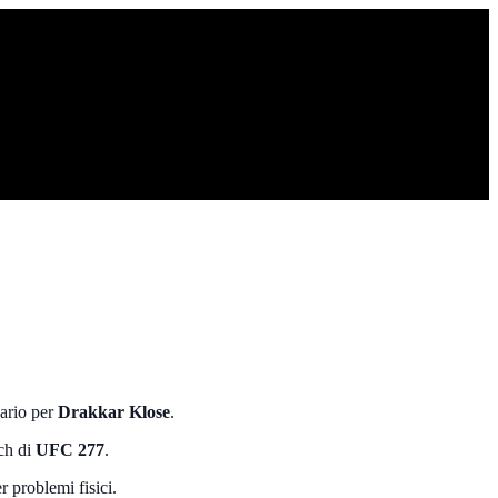
ario per
Drakkar Klose
.
tch di
UFC 277
.
r problemi fisici.