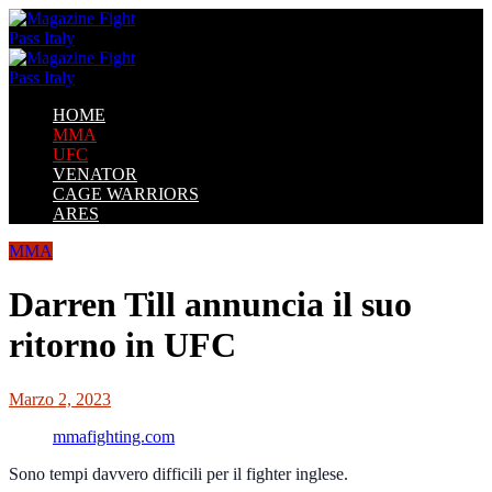
HOME
MMA
UFC
VENATOR
CAGE WARRIORS
ARES
MMA
Darren Till annuncia il suo
ritorno in UFC
Marzo 2, 2023
mmafighting.com
Sono tempi davvero difficili per il fighter inglese.