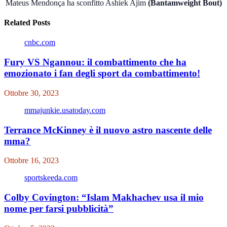
Mateus Mendonça ha sconfitto Ashiek Ajim
(Bantamweight Bout)
Related Posts
cnbc.com
Fury VS Ngannou: il combattimento che ha
emozionato i fan degli sport da combattimento!
Ottobre 30, 2023
mmajunkie.usatoday.com
Terrance McKinney è il nuovo astro nascente delle
mma?
Ottobre 16, 2023
sportskeeda.com
Colby Covington: “Islam Makhachev usa il mio
nome per farsi pubblicità”