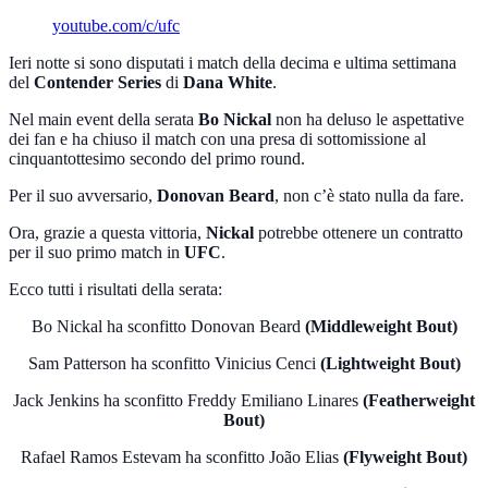
youtube.com/c/ufc
Ieri notte si sono disputati i match della decima e ultima settimana
del
Contender Series
di
Dana White
.
Nel main event della serata
Bo Nickal
non ha deluso le aspettative
dei fan e ha chiuso il match con una presa di sottomissione al
cinquantottesimo secondo del primo round.
Per il suo avversario,
Donovan Beard
, non c’è stato nulla da fare.
Ora, grazie a questa vittoria,
Nickal
potrebbe ottenere un contratto
per il suo primo match in
UFC
.
Ecco tutti i risultati della serata:
Bo Nickal ha sconfitto Donovan Beard
(Middleweight Bout)
Sam Patterson ha sconfitto Vinicius Cenci
(Lightweight Bout)
Jack Jenkins ha sconfitto Freddy Emiliano Linares
(Featherweight
Bout)
Rafael Ramos Estevam ha sconfitto João Elias
(Flyweight Bout)