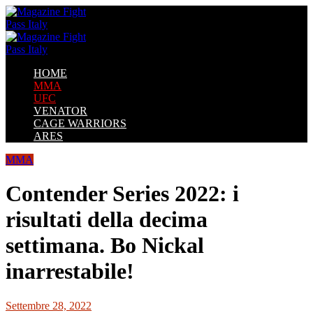
HOME
MMA
UFC
VENATOR
CAGE WARRIORS
ARES
MMA
Contender Series 2022: i
risultati della decima
settimana. Bo Nickal
inarrestabile!
Settembre 28, 2022