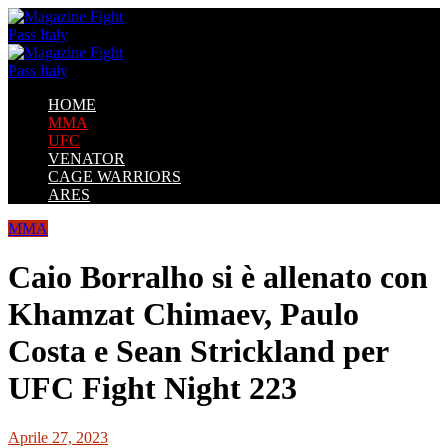
HOME
MMA
UFC
VENATOR
CAGE WARRIORS
ARES
MMA
Caio Borralho si è allenato con
Khamzat Chimaev, Paulo
Costa e Sean Strickland per
UFC Fight Night 223
Aprile 27, 2023