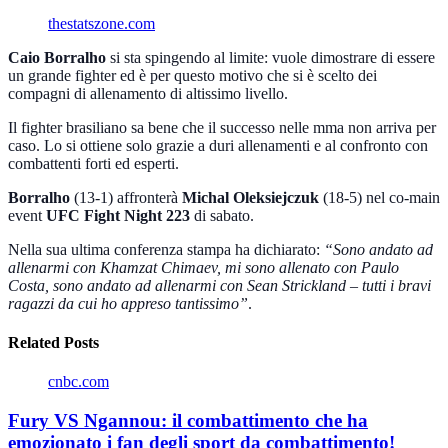
thestatszone.com
Caio Borralho
si sta spingendo al limite: vuole dimostrare di essere
un grande fighter ed è per questo motivo che si è scelto dei
compagni di allenamento di altissimo livello.
Il fighter brasiliano sa bene che il successo nelle mma non arriva per
caso. Lo si ottiene solo grazie a duri allenamenti e al confronto con
combattenti forti ed esperti.
Borralho
(13-1) affronterà
Michal Oleksiejczuk
(18-5) nel co-main
event
UFC Fight Night 223
di sabato.
Nella sua ultima conferenza stampa ha dichiarato:
“Sono andato ad
allenarmi con Khamzat Chimaev, mi sono allenato con Paulo
Costa, sono andato ad allenarmi con Sean Strickland – tutti i bravi
ragazzi da cui ho appreso tantissimo”
.
Related Posts
cnbc.com
Fury VS Ngannou: il combattimento che ha
emozionato i fan degli sport da combattimento!