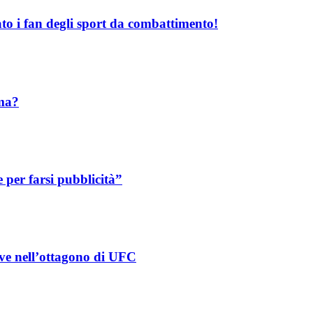
o i fan degli sport da combattimento!
mma?
per farsi pubblicità”
eve nell’ottagono di UFC