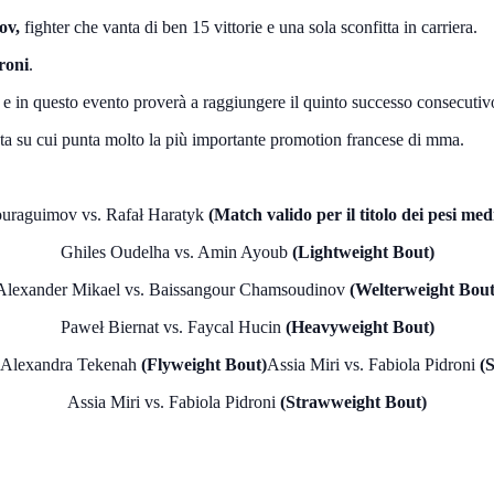
ov,
fighter che vanta di ben 15 vittorie e una sola sconfitta in carriera.
roni
.
ta e in questo evento proverà a raggiungere il quinto successo consecutiv
leta su cui punta molto la più importante promotion francese di mma.
uraguimov vs. Rafał Haratyk
(Match valido per il titolo dei pesi me
Ghiles Oudelha vs. Amin Ayoub
(Lightweight Bout)
Alexander Mikael vs. Baissangour Chamsoudinov
(Welterweight Bout
Paweł Biernat vs. Faycal Hucin
(Heavyweight Bout)
 Alexandra Tekenah
(Flyweight Bout)
Assia Miri vs. Fabiola Pidroni
(S
Assia Miri vs. Fabiola Pidroni
(Strawweight Bout)