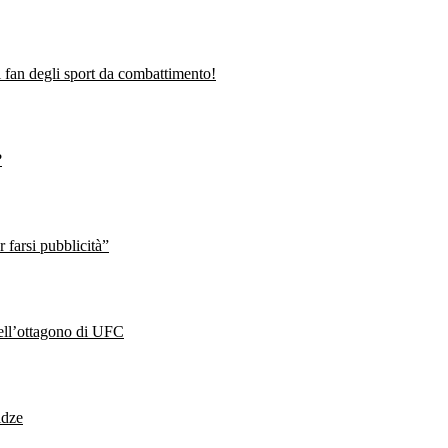
fan degli sport da combattimento!
?
farsi pubblicità”
nell’ottagono di UFC
idze