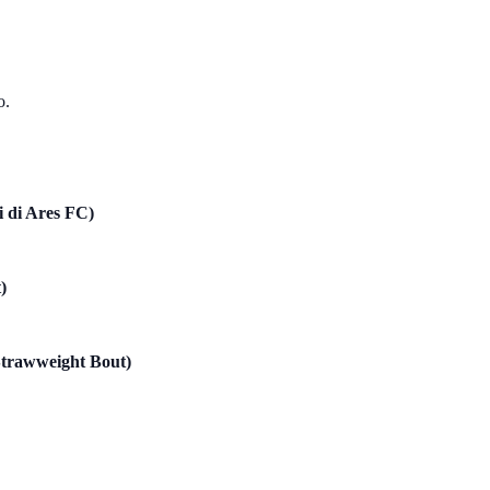
o.
di di Ares FC)
)
trawweight Bout)