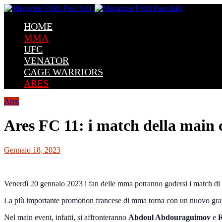
HOME
MMA
UFC
VENATOR
CAGE WARRIORS
ARES
Ares
Ares FC 11: i match della main c
Gennaio 18, 2023
Venerdì 20 gennaio 2023 i fan delle mma potranno godersi i match di
La più importante promotion francese di mma torna con un nuovo grand
Nel main event, infatti, si affronteranno
Abdoul Abdouraguimov
e
R