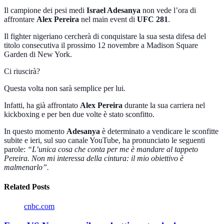
Il campione dei pesi medi
Israel Adesany
a
non vede l’ora di
affrontare
Alex Pereira
nel main event di
UFC 281
.
Il fighter nigeriano cercherà di conquistare la sua sesta difesa del
titolo consecutiva il prossimo 12 novembre a Madison Square
Garden di New York.
Ci riuscirà?
Questa volta non sarà semplice per lui.
Infatti, ha già affrontato
Alex Pereira
durante la sua carriera nel
kickboxing e per ben due volte è stato sconfitto.
In questo momento
Adesanya
è determinato a vendicare le sconfitte
subite e ieri, sul suo canale YouTube, ha pronunciato le seguenti
parole:
“L’unica cosa che conta per me è mandare al tappeto
Pereira. Non mi interessa della cintura: il mio obiettivo è
malmenarlo”.
Related Posts
cnbc.com