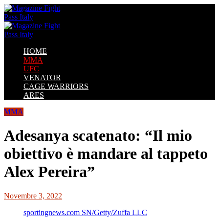
HOME
MMA
UFC
VENATOR
CAGE WARRIORS
ARES
MMA
Adesanya scatenato: “Il mio
obiettivo è mandare al tappeto
Alex Pereira”
Novembre 3, 2022
sportingnews.com SN/Getty/Zuffa LLC