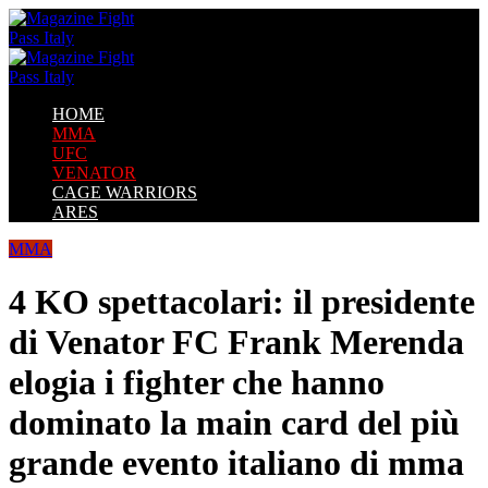
HOME
MMA
UFC
VENATOR
CAGE WARRIORS
ARES
MMA
4 KO spettacolari: il presidente
di Venator FC Frank Merenda
elogia i fighter che hanno
dominato la main card del più
grande evento italiano di mma