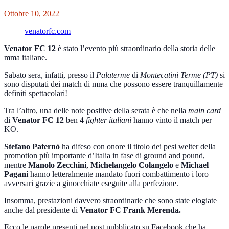
Ottobre 10, 2022
venatorfc.com
Venator FC 12
è stato l’evento più straordinario della storia delle
mma italiane.
Sabato sera, infatti, presso il
Palaterme
di
Montecatini Terme (PT)
si
sono disputati dei match di mma che possono essere tranquillamente
definiti spettacolari!
Tra l’altro, una delle note positive della serata è che nella
main card
di
Venator FC 12
ben 4
fighter italiani
hanno vinto il match per
KO.
Stefano Paternò
ha difeso con onore il titolo dei pesi welter della
promotion più importante d’Italia
in fase di ground and pound,
mentre
Manolo Zecchini
,
Michelangelo Colangelo
e
Michael
Pagani
hanno letteralmente mandato fuori combattimento i loro
avversari grazie a ginocchiate eseguite alla perfezione.
Insomma, prestazioni davvero straordinarie che sono state elogiate
anche dal presidente di
Venator FC Frank Merenda.
Ecco le parole presenti nel post pubblicato su Facebook che ha